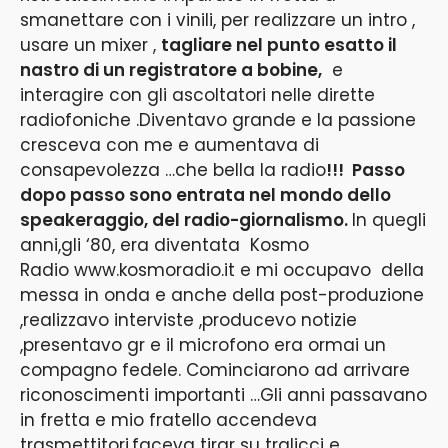
smanettare con i vinili, per realizzare un intro ,
usare un mixer ,
tagliare nel punto esatto il
nastro di un registratore a bobine,
e
interagire con gli ascoltatori nelle dirette
radiofoniche .Diventavo grande e la passione
cresceva con me e aumentava di
consapevolezza …che bella la radio
!!! Passo
dopo passo sono entrata nel mondo dello
speakeraggio, del radio-giornalismo.
In quegli
anni,gli ‘80, era diventata Kosmo
Radio
www.kosmoradio.it
e mi occupavo della
messa in onda e anche della post-produzione
,realizzavo interviste ,producevo notizie
,presentavo gr e il microfono era ormai un
compagno fedele. Cominciarono ad arrivare
riconoscimenti importanti …Gli anni passavano
in fretta e mio fratello accendeva
trasmettitori,faceva tirar su tralicci e