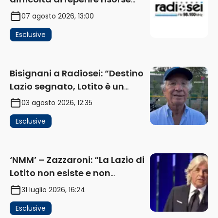
impatta sul mercato. Senza
07 agosto 2026, 13:00
investimenti non arrivano i
Esclusive
ricavi” (AUDIO)
Bisignani a Radiosei: “Destino
Lazio segnato, Lotito è un
problema, la chiave sono
03 agosto 2026, 12:35
Flaminio e politica. La protesta
Esclusive
e gli interessi dei fondi”
(AUDIO)
‘NMM’ – Zazzaroni: “La Lazio di
Lotito non esiste e non
funziona più. E’ ora di lasciare,
31 luglio 2026, 16:24
ma lui non ascolta. Pignataro?
Esclusive
Ho verificato…” (AUDIO)