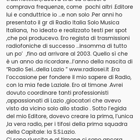
comprava frequenze, come pochi altri .Editore
lui e conduttrice io …e non solo .Per anni ho
presentato il gr di Radio Italia Solo Musica
Italiana, ho ideato e realizzato testi per spot
,che poi producevo. Ero regista di trasmissioni
radiofoniche di successo …insomma di tutto
un po’ ,fino ad arrivare al 2003. Quello sì che
è un anno da ricordare…l’anno della nascita di
“Radio Sei…della Lazio ”
www.radiosei.it
.Era
l’occasione per fondere il mio sapere di Radio,
con la mia fede Laziale. Ero al timone .Avrei
dovuto coordinare tanti professionisti
,appassionati di Lazio ,giocatori che avevo
visto da vicino solo allo stadio . Sotto l’egida
del mio Editore, dovevo creare la prima, l’unica
,la vera radio, per i tifosi della prima squadra
della Capitale: la S.S.Lazio.
Ci sono riuscita e al timone ci sono ancora,