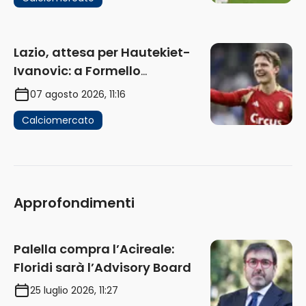
Lazio, attesa per Hautekiet-
Ivanovic: a Formello
attendono risposte
07 agosto 2026, 11:16
Calciomercato
Approfondimenti
Palella compra l’Acireale:
Floridi sarà l’Advisory Board
25 luglio 2026, 11:27