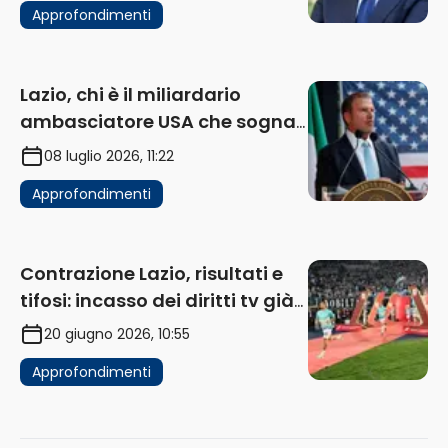
Approfondimenti
Lazio, chi è il miliardario
ambasciatore USA che sogna
di acquistare un club in Italia
08 luglio 2026, 11:22
Approfondimenti
Contrazione Lazio, risultati e
tifosi: incasso dei diritti tv già
in flessione
20 giugno 2026, 10:55
Approfondimenti