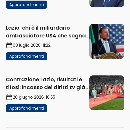
Approfondimenti
Lazio, chi è il miliardario
ambasciatore USA che sogna
di acquistare un club in Italia
08 luglio 2026, 11:22
Approfondimenti
Contrazione Lazio, risultati e
tifosi: incasso dei diritti tv già
in flessione
20 giugno 2026, 10:55
Approfondimenti