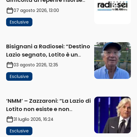
impatta sul mercato. Senza
07 agosto 2026, 13:00
investimenti non arrivano i
Esclusive
ricavi” (AUDIO)
Bisignani a Radiosei: “Destino
Lazio segnato, Lotito è un
problema, la chiave sono
03 agosto 2026, 12:35
Flaminio e politica. La protesta
Esclusive
e gli interessi dei fondi”
(AUDIO)
‘NMM’ – Zazzaroni: “La Lazio di
Lotito non esiste e non
funziona più. E’ ora di lasciare,
31 luglio 2026, 16:24
ma lui non ascolta. Pignataro?
Esclusive
Ho verificato…” (AUDIO)