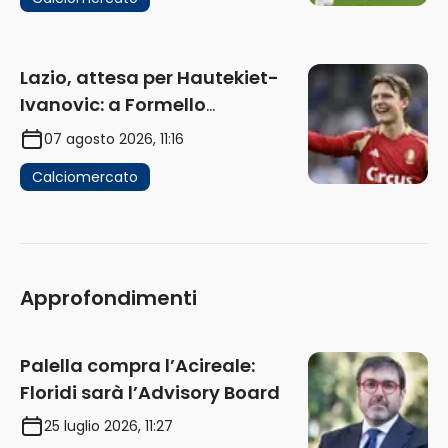
Lazio, attesa per Hautekiet-
Ivanovic: a Formello
attendono risposte
07 agosto 2026, 11:16
Calciomercato
Approfondimenti
Palella compra l’Acireale:
Floridi sarà l’Advisory Board
25 luglio 2026, 11:27