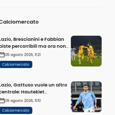
Calciomercato
Lazio, Brescianini e Fabbian
piste percorribili ma ora non
sono la priorità
05 agosto 2026, 11:21
Calciomercato
Lazio, Gattuso vuole un altro
centrale: Hautekiet
operazione difficile.
05 agosto 2026, 11:10
Domenica la deadline per
Calciomercato
Romagnoli