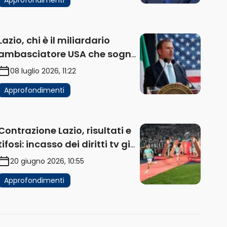
Lazio, chi è il miliardario
ambasciatore USA che sogna
di acquistare un club in Italia
08 luglio 2026, 11:22
Approfondimenti
Contrazione Lazio, risultati e
tifosi: incasso dei diritti tv già
in flessione
20 giugno 2026, 10:55
Approfondimenti