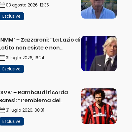
problema, la chiave sono
03 agosto 2026, 12:35
Flaminio e politica. La
Esclusive
protesta e gli interessi dei
fondi” (AUDIO)
‘NMM’ – Zazzaroni: “La Lazio di
Lotito non esiste e non
funziona più. E’ ora di lasciare,
31 luglio 2026, 16:24
ma lui non ascolta.
Esclusive
Pignataro? Ho verificato…”
(AUDIO)
‘SVB’ – Rambaudi ricorda
Baresi: “L’emblema del
difensore moderno completo.
31 luglio 2026, 08:31
Lui è il Milan” (AUDIO)
Esclusive