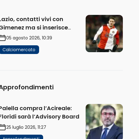
Lazio, contatti vivi con
Gimenez ma si inserisce
anche il Porto. Sullo sfondo
05 agosto 2026, 10:39
Ivanovic e Pinamonti
Calciomercato
Approfondimenti
Palella compra l’Acireale:
Floridi sarà l’Advisory Board
25 luglio 2026, 11:27
Approfondimenti