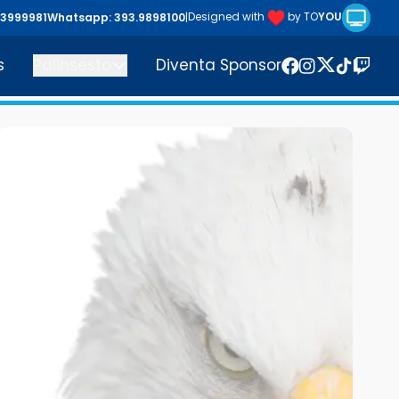
Riproduc
Designed with
by TO
YOU
43999981
Whatsapp: 393.9898100
|
s
Palinsesto
Diventa Sponsor
Twitter
Facebook
Instagram
TikTok
Twitc