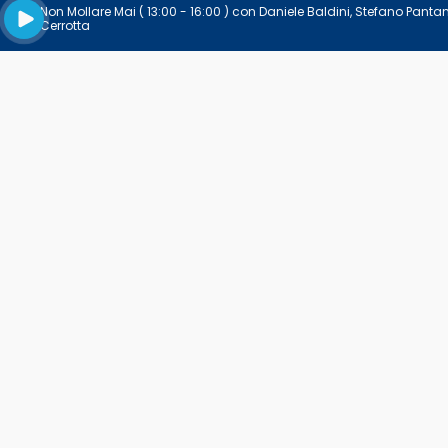
Non Mollare Mai
( 13:00 - 16:00 )
con
Daniele Baldini
,
Stefano Panta
Riproduci la radio live
Cerrotta