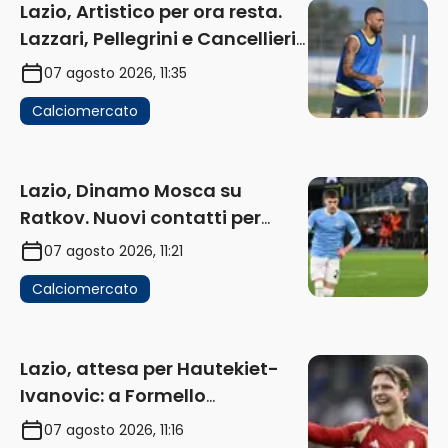
Lazio, Artistico per ora resta.
Lazzari, Pellegrini e Cancellieri
in uscita
07 agosto 2026, 11:35
Calciomercato
Lazio, Dinamo Mosca su
Ratkov. Nuovi contatti per
Pinamonti
07 agosto 2026, 11:21
Calciomercato
Lazio, attesa per Hautekiet-
Ivanovic: a Formello
attendono risposte
07 agosto 2026, 11:16