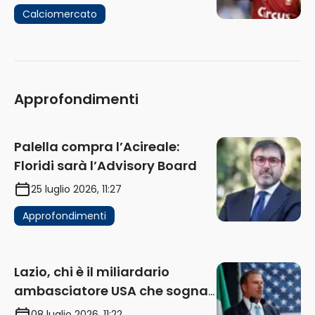
Calciomercato
Approfondimenti
Palella compra l’Acireale:
Floridi sarà l’Advisory Board
25 luglio 2026, 11:27
Approfondimenti
Lazio, chi è il miliardario
ambasciatore USA che sogna
di acquistare un club in Italia
08 luglio 2026, 11:22