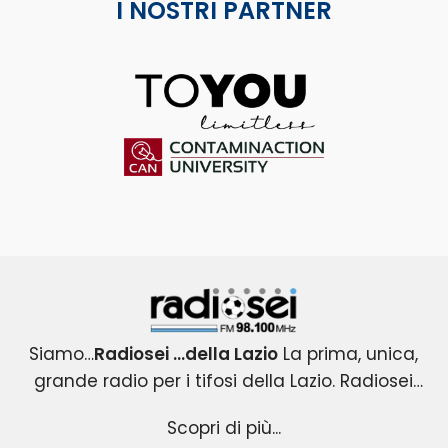
I NOSTRI PARTNER
ToYou
Contaminaction Universit
Radiosei 98.100 FM
Siamo…
Radiosei …della Lazio
La prima, unica,
grande radio per i tifosi della Lazio. Radiosei
Radiosei …della Lazio
nasce nel 2004 per i tifosi biancocelesti e
: un progetto esclusivo e
Scopri di più...
originale, che copre tutti gli eventi agonistici del
diventa immediatamente la loro VOCE.