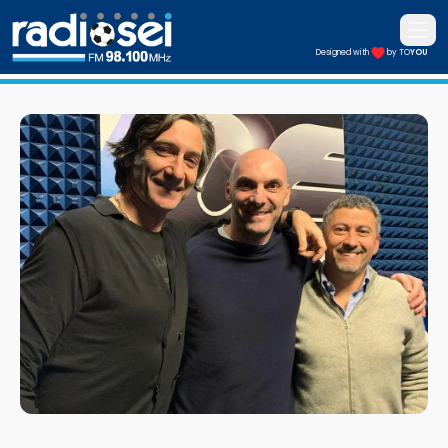
Apri i
Designed with
by TO
YOU
Radiosei 98.100 FM