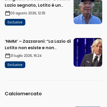
Lazio segnato, Lotito è un
problema, la chiave sono
03 agosto 2026, 12:35
Flaminio e politica. La protesta
Esclusive
e gli interessi dei fondi”
(AUDIO)
‘NMM’ – Zazzaroni: “La Lazio di
Lotito non esiste e non
funziona più. E’ ora di lasciare,
31 luglio 2026, 16:24
ma lui non ascolta. Pignataro?
Esclusive
Ho verificato…” (AUDIO)
Calciomercato