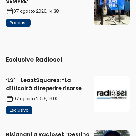
SEMPRE’
07 agosto 2026, 14:38
Podcast
Esclusive Radiosei
‘LS’ – LeastSquares: “La
difficoltà di reperire risorse
impatta sul mercato. Senza
07 agosto 2026, 13:00
investimenti non arrivano i
Esclusive
ricavi” (AUDIO)
Bisignani a Radiosei: “Destino