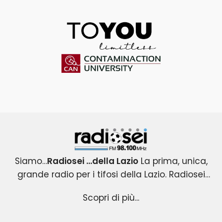
ToYou
Contaminaction Universit
Radiosei 98.100 FM
Siamo…
Radiosei …della Lazio
La prima, unica,
grande radio per i tifosi della Lazio. Radiosei
Radiosei …della Lazio
nasce nel 2004 per i tifosi biancocelesti e
: un progetto esclusivo e
Scopri di più...
originale, che copre tutti gli eventi agonistici del
diventa immediatamente la loro VOCE.
mondo Lazio .Una radio attenta all’informazione
Radiosei …della Lazio
racconta la passione ,la