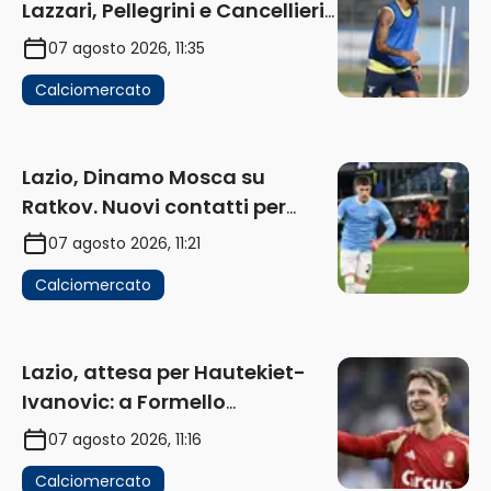
Lazzari, Pellegrini e Cancellieri
in uscita
07 agosto 2026, 11:35
Calciomercato
Lazio, Dinamo Mosca su
Ratkov. Nuovi contatti per
Pinamonti
07 agosto 2026, 11:21
Calciomercato
Lazio, attesa per Hautekiet-
Ivanovic: a Formello
attendono risposte
07 agosto 2026, 11:16
Calciomercato