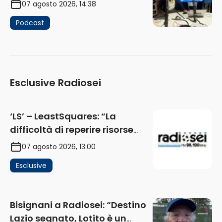
07 agosto 2026, 14:38
Podcast
Esclusive Radiosei
‘LS’ – LeastSquares: “La
difficoltà di reperire risorse
impatta sul mercato. Senza
07 agosto 2026, 13:00
investimenti non arrivano i
Esclusive
ricavi” (AUDIO)
Bisignani a Radiosei: “Destino
Lazio segnato, Lotito è un