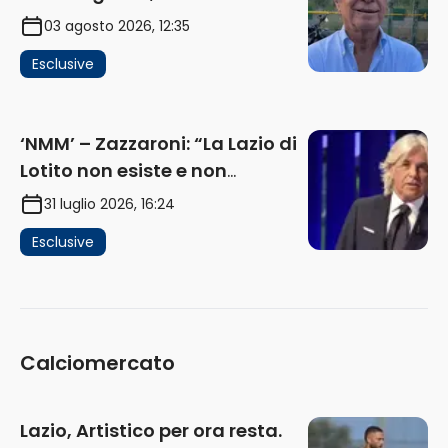
problema, la chiave sono
03 agosto 2026, 12:35
Flaminio e politica. La protesta
Esclusive
e gli interessi dei fondi”
(AUDIO)
‘NMM’ – Zazzaroni: “La Lazio di
Lotito non esiste e non
funziona più. E’ ora di lasciare,
31 luglio 2026, 16:24
ma lui non ascolta. Pignataro?
Esclusive
Ho verificato…” (AUDIO)
Calciomercato
Lazio, Artistico per ora resta.