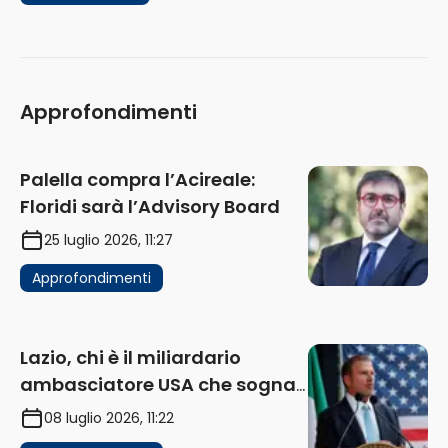
Approfondimenti
Palella compra l’Acireale:
Floridi sarà l’Advisory Board
25 luglio 2026, 11:27
Approfondimenti
Lazio, chi è il miliardario
ambasciatore USA che sogna
di acquistare un club in Italia
08 luglio 2026, 11:22