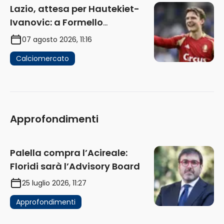
Lazio, attesa per Hautekiet-
Ivanovic: a Formello
attendono risposte
07 agosto 2026, 11:16
Calciomercato
Approfondimenti
Palella compra l’Acireale:
Floridi sarà l’Advisory Board
25 luglio 2026, 11:27
Approfondimenti