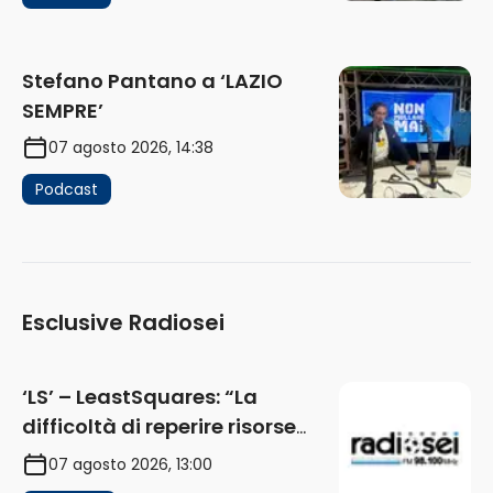
Stefano Pantano a ‘LAZIO
SEMPRE’
07 agosto 2026, 14:38
Podcast
Esclusive Radiosei
‘LS’ – LeastSquares: “La
difficoltà di reperire risorse
impatta sul mercato. Senza
07 agosto 2026, 13:00
investimenti non arrivano i