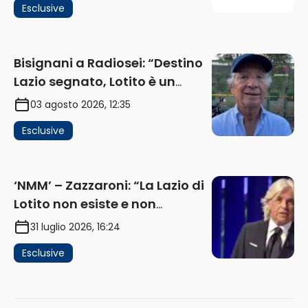
Esclusive
ricavi” (AUDIO)
Bisignani a Radiosei: “Destino
Lazio segnato, Lotito è un
problema, la chiave sono
03 agosto 2026, 12:35
Flaminio e politica. La protesta
Esclusive
e gli interessi dei fondi”
(AUDIO)
‘NMM’ – Zazzaroni: “La Lazio di
Lotito non esiste e non
funziona più. E’ ora di lasciare,
31 luglio 2026, 16:24
ma lui non ascolta. Pignataro?
Esclusive
Ho verificato…” (AUDIO)