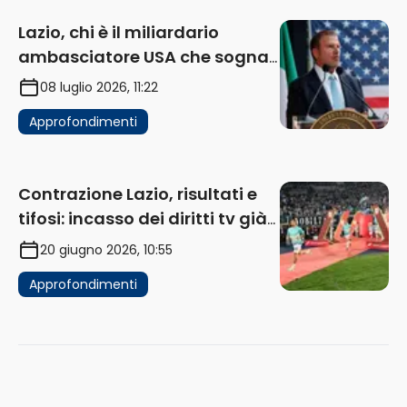
Lazio, chi è il miliardario
ambasciatore USA che sogna
di acquistare un club in Italia
08 luglio 2026, 11:22
Approfondimenti
Contrazione Lazio, risultati e
tifosi: incasso dei diritti tv già
in flessione
20 giugno 2026, 10:55
Approfondimenti