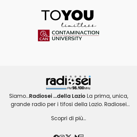
ToYou
Contaminaction Universit
Radiosei 98.100 FM
Siamo…
Radiosei …della Lazio
La prima, unica,
grande radio per i tifosi della Lazio. Radiosei
Radiosei …della Lazio
nasce nel 2004 per i tifosi biancocelesti e
: un progetto esclusivo e
Scopri di più...
originale, che copre tutti gli eventi agonistici del
diventa immediatamente la loro VOCE.
mondo Lazio .Una radio attenta all’informazione
Radiosei …della Lazio
racconta la passione ,la