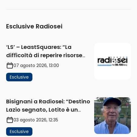
Esclusive Radiosei
‘LS’ – LeastSquares: “La
difficoltà di reperire risorse
impatta sul mercato. Senza
07 agosto 2026, 13:00
investimenti non arrivano i
Esclusive
ricavi” (AUDIO)
Bisignani a Radiosei: “Destino
Lazio segnato, Lotito è un
problema, la chiave sono
03 agosto 2026, 12:35
Flaminio e politica. La protesta
Esclusive
e gli interessi dei fondi”