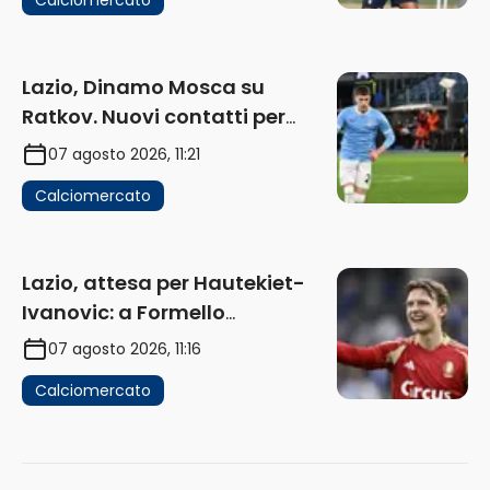
Calciomercato
Lazio, Dinamo Mosca su
Ratkov. Nuovi contatti per
Pinamonti
07 agosto 2026, 11:21
Calciomercato
Lazio, attesa per Hautekiet-
Ivanovic: a Formello
attendono risposte
07 agosto 2026, 11:16
Calciomercato