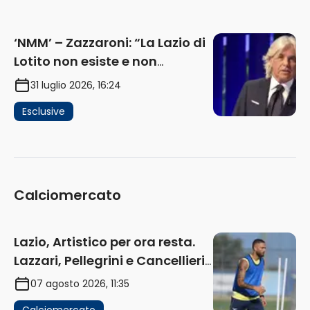
(AUDIO)
‘NMM’ – Zazzaroni: “La Lazio di
Lotito non esiste e non
funziona più. E’ ora di lasciare,
31 luglio 2026, 16:24
ma lui non ascolta. Pignataro?
Esclusive
Ho verificato…” (AUDIO)
Calciomercato
Lazio, Artistico per ora resta.
Lazzari, Pellegrini e Cancellieri
in uscita
07 agosto 2026, 11:35