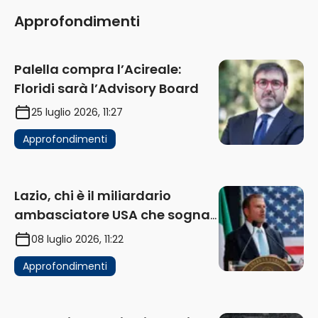
Approfondimenti
Palella compra l’Acireale:
Floridi sarà l’Advisory Board
25 luglio 2026, 11:27
Approfondimenti
Lazio, chi è il miliardario
ambasciatore USA che sogna
di acquistare un club in Italia
08 luglio 2026, 11:22
Approfondimenti