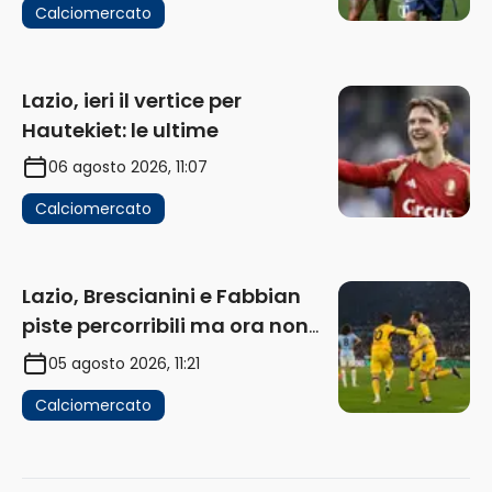
Calciomercato
Lazio, ieri il vertice per
Hautekiet: le ultime
06 agosto 2026, 11:07
Calciomercato
Lazio, Brescianini e Fabbian
piste percorribili ma ora non
sono la priorità
05 agosto 2026, 11:21
Calciomercato