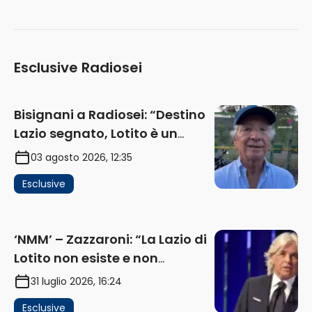
Esclusive Radiosei
Bisignani a Radiosei: “Destino
Lazio segnato, Lotito è un
problema, la chiave sono
03 agosto 2026, 12:35
Flaminio e politica. La protesta
Esclusive
e gli interessi dei fondi”
(AUDIO)
‘NMM’ – Zazzaroni: “La Lazio di
Lotito non esiste e non
funziona più. E’ ora di lasciare,
31 luglio 2026, 16:24
ma lui non ascolta. Pignataro?
Esclusive