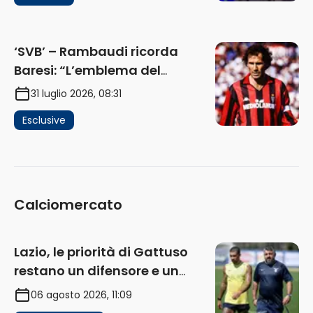
Ho verificato…” (AUDIO)
‘SVB’ – Rambaudi ricorda
Baresi: “L’emblema del
difensore moderno completo.
31 luglio 2026, 08:31
Lui è il Milan” (AUDIO)
Esclusive
Calciomercato
Lazio, le priorità di Gattuso
restano un difensore e un
centravanti: proposto Esposito
06 agosto 2026, 11:09