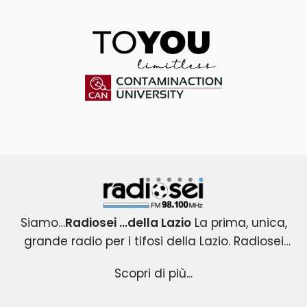
ToYou
Contaminaction Universit
Radiosei 98.100 FM
Siamo…
Radiosei …della Lazio
La prima, unica,
grande radio per i tifosi della Lazio. Radiosei
Radiosei …della Lazio
nasce nel 2004 per i tifosi biancocelesti e
: un progetto esclusivo e
Scopri di più...
originale, che copre tutti gli eventi agonistici del
diventa immediatamente la loro VOCE.
mondo Lazio .Una radio attenta all’informazione
Radiosei …della Lazio
racconta la passione ,la