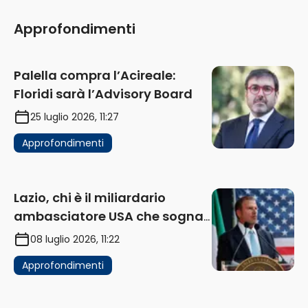
Approfondimenti
Palella compra l’Acireale:
Floridi sarà l’Advisory Board
25 luglio 2026, 11:27
Approfondimenti
Lazio, chi è il miliardario
ambasciatore USA che sogna
di acquistare un club in Italia
08 luglio 2026, 11:22
Approfondimenti