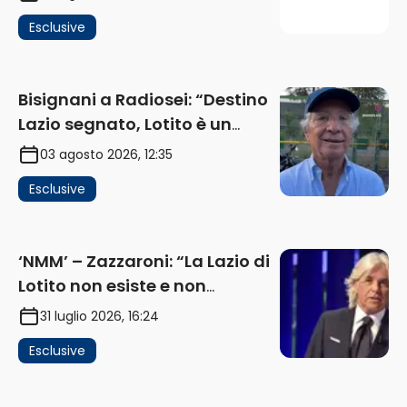
investimenti non arrivano i
Esclusive
ricavi” (AUDIO)
Bisignani a Radiosei: “Destino
Lazio segnato, Lotito è un
problema, la chiave sono
03 agosto 2026, 12:35
Flaminio e politica. La protesta
Esclusive
e gli interessi dei fondi”
(AUDIO)
‘NMM’ – Zazzaroni: “La Lazio di
Lotito non esiste e non
funziona più. E’ ora di lasciare,
31 luglio 2026, 16:24
ma lui non ascolta. Pignataro?
Esclusive
Ho verificato…” (AUDIO)