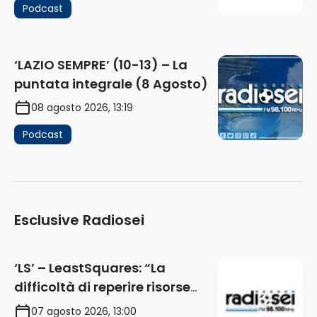
Podcast
‘LAZIO SEMPRE’ (10-13) – La
puntata integrale (8 Agosto)
08 agosto 2026, 13:19
Podcast
Esclusive Radiosei
‘LS’ – LeastSquares: “La
difficoltà di reperire risorse
impatta sul mercato. Senza
07 agosto 2026, 13:00