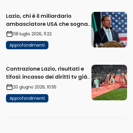
Lazio, chi è il miliardario
ambasciatore USA che sogna
di acquistare un club in Italia
08 luglio 2026, 11:22
Approfondimenti
Contrazione Lazio, risultati e
tifosi: incasso dei diritti tv già
in flessione
20 giugno 2026, 10:55
Approfondimenti