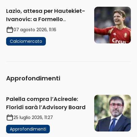
Lazio, attesa per Hautekiet-
Ivanovic: a Formello
attendono risposte
07 agosto 2026, 11:16
Calciomercato
Approfondimenti
Palella compra l’Acireale:
Floridi sarà l’Advisory Board
25 luglio 2026, 11:27
Approfondimenti