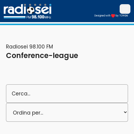
Apri i
Designed with
by TO
YOU
Radiosei 98.100 FM
Radiosei 98.100 FM
Conference-league