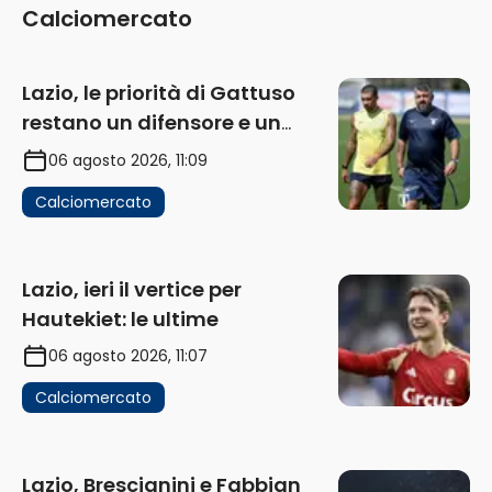
Calciomercato
Lazio, le priorità di Gattuso
restano un difensore e un
centravanti: proposto Esposito
06 agosto 2026, 11:09
Calciomercato
Lazio, ieri il vertice per
Hautekiet: le ultime
06 agosto 2026, 11:07
Calciomercato
Lazio, Brescianini e Fabbian