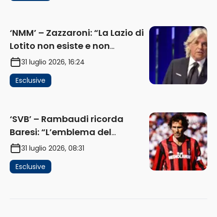
(AUDIO)
‘NMM’ – Zazzaroni: “La Lazio di
Lotito non esiste e non
funziona più. E’ ora di lasciare,
31 luglio 2026, 16:24
ma lui non ascolta. Pignataro?
Esclusive
Ho verificato…” (AUDIO)
‘SVB’ – Rambaudi ricorda
Baresi: “L’emblema del
difensore moderno completo.
31 luglio 2026, 08:31
Lui è il Milan” (AUDIO)
Esclusive