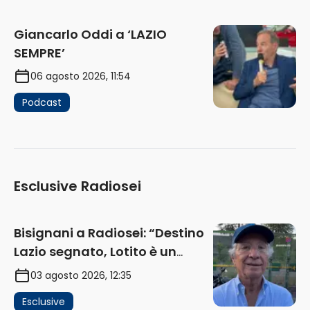
Giancarlo Oddi a ‘LAZIO
SEMPRE’
06 agosto 2026, 11:54
Podcast
Esclusive Radiosei
Bisignani a Radiosei: “Destino
Lazio segnato, Lotito è un
problema, la chiave sono
03 agosto 2026, 12:35
Flaminio e politica. La protesta
Esclusive
e gli interessi dei fondi”