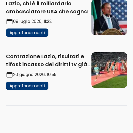
Lazio, chi è il miliardario
ambasciatore USA che sogna
di acquistare un club in Italia
08 luglio 2026, 11:22
Approfondimenti
Contrazione Lazio, risultati e
tifosi: incasso dei diritti tv già
in flessione
20 giugno 2026, 10:55
Approfondimenti