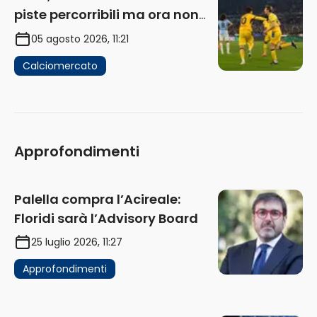
piste percorribili ma ora non
sono la priorità
05 agosto 2026, 11:21
Calciomercato
Approfondimenti
Palella compra l’Acireale:
Floridi sarà l’Advisory Board
25 luglio 2026, 11:27
Approfondimenti