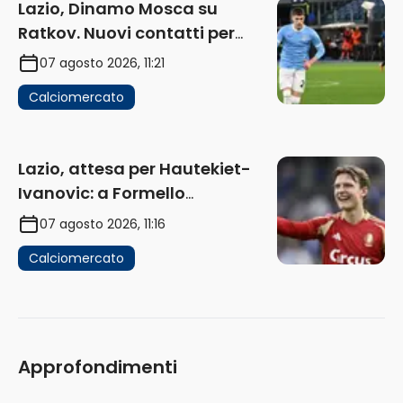
Lazio, Dinamo Mosca su
Ratkov. Nuovi contatti per
Pinamonti
07 agosto 2026, 11:21
Calciomercato
Lazio, attesa per Hautekiet-
Ivanovic: a Formello
attendono risposte
07 agosto 2026, 11:16
Calciomercato
Approfondimenti