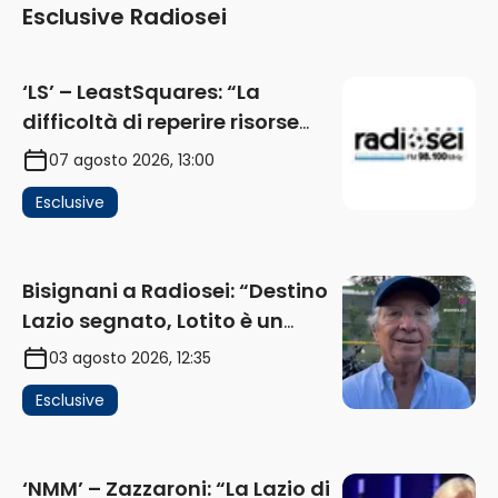
Esclusive Radiosei
‘LS’ – LeastSquares: “La
difficoltà di reperire risorse
impatta sul mercato. Senza
07 agosto 2026, 13:00
investimenti non arrivano i
Esclusive
ricavi” (AUDIO)
Bisignani a Radiosei: “Destino
Lazio segnato, Lotito è un
problema, la chiave sono
03 agosto 2026, 12:35
Flaminio e politica. La protesta
Esclusive
e gli interessi dei fondi”
(AUDIO)
‘NMM’ – Zazzaroni: “La Lazio di