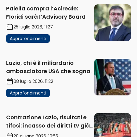
Palella compra l’Acireale:
Floridi sarà l’Advisory Board
25 luglio 2026, 11:27
Approfondimenti
Lazio, chi è il miliardario
ambasciatore USA che sogna
di acquistare un club in Italia
08 luglio 2026, 11:22
Approfondimenti
Contrazione Lazio, risultati e
tifosi: incasso dei diritti tv già
in flessione
20 giugno 2026, 10:55