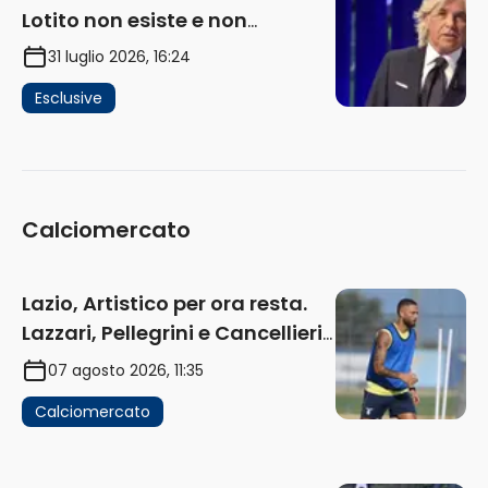
Lotito non esiste e non
funziona più. E’ ora di lasciare,
31 luglio 2026, 16:24
ma lui non ascolta. Pignataro?
Esclusive
Ho verificato…” (AUDIO)
Calciomercato
Lazio, Artistico per ora resta.
Lazzari, Pellegrini e Cancellieri
in uscita
07 agosto 2026, 11:35
Calciomercato