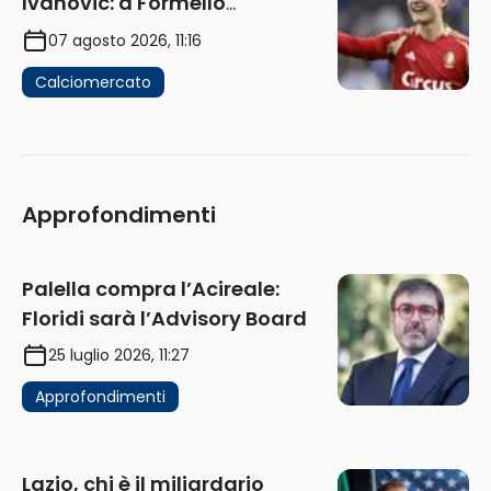
Ivanovic: a Formello
attendono risposte
07 agosto 2026, 11:16
Calciomercato
Approfondimenti
Palella compra l’Acireale:
Floridi sarà l’Advisory Board
25 luglio 2026, 11:27
Approfondimenti
Lazio, chi è il miliardario