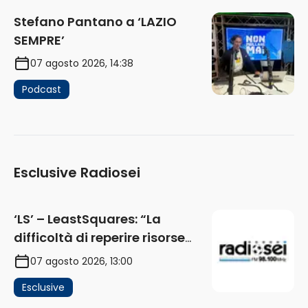
Stefano Pantano a ‘LAZIO
SEMPRE’
07 agosto 2026, 14:38
Podcast
Esclusive Radiosei
‘LS’ – LeastSquares: “La
difficoltà di reperire risorse
impatta sul mercato. Senza
07 agosto 2026, 13:00
investimenti non arrivano i
Esclusive
ricavi” (AUDIO)