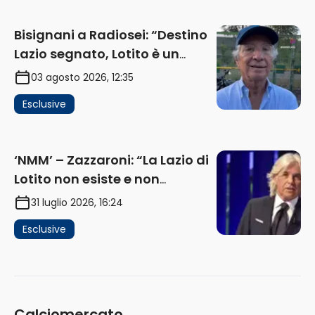
Bisignani a Radiosei: “Destino
Lazio segnato, Lotito è un
problema, la chiave sono
03 agosto 2026, 12:35
Flaminio e politica. La protesta
Esclusive
e gli interessi dei fondi”
(AUDIO)
‘NMM’ – Zazzaroni: “La Lazio di
Lotito non esiste e non
funziona più. E’ ora di lasciare,
31 luglio 2026, 16:24
ma lui non ascolta. Pignataro?
Esclusive
Ho verificato…” (AUDIO)
Calciomercato