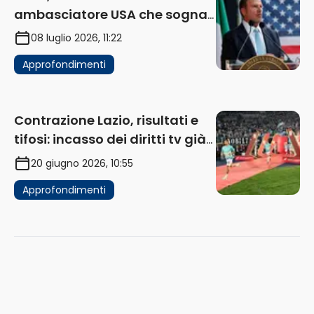
ambasciatore USA che sogna
di acquistare un club in Italia
08 luglio 2026, 11:22
Approfondimenti
Contrazione Lazio, risultati e
tifosi: incasso dei diritti tv già
in flessione
20 giugno 2026, 10:55
Approfondimenti