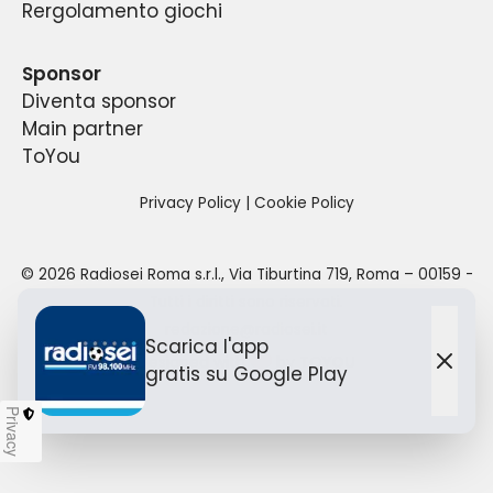
Rergolamento giochi
a partire dalle 6:00 del mattino sino alle 24:00
della propria sede.
per un totale di 18 ore di diretta quotidiana.
Sponsor
Diventa sponsor
Main partner
ToYou
Privacy Policy
|
Cookie Policy
©
2026
Radiosei Roma s.r.l.
,
Via Tiburtina 719, Roma – 00159
-
Tutti i diritti sono riservati.
redazione@radiosei.it
Scarica l'app
Designed with
by TO
YOU
gratis
su Google Play
Chiu
Privacy