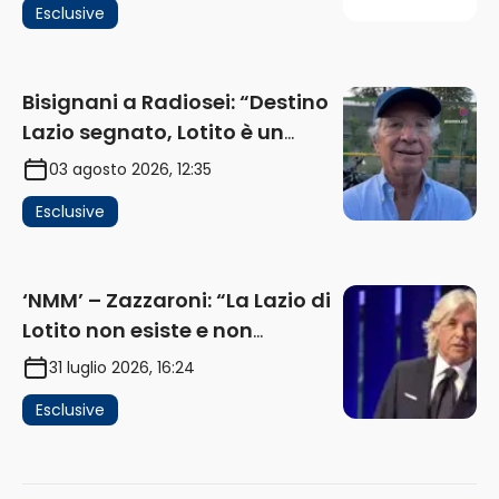
Esclusive
ricavi” (AUDIO)
Bisignani a Radiosei: “Destino
Lazio segnato, Lotito è un
problema, la chiave sono
03 agosto 2026, 12:35
Flaminio e politica. La protesta
Esclusive
e gli interessi dei fondi”
(AUDIO)
‘NMM’ – Zazzaroni: “La Lazio di
Lotito non esiste e non
funziona più. E’ ora di lasciare,
31 luglio 2026, 16:24
ma lui non ascolta. Pignataro?
Esclusive
Ho verificato…” (AUDIO)