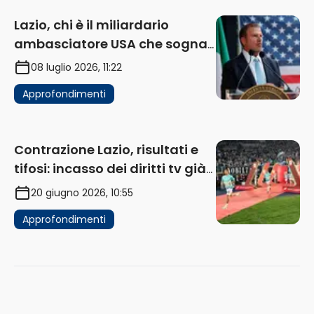
Lazio, chi è il miliardario
ambasciatore USA che sogna
di acquistare un club in Italia
08 luglio 2026, 11:22
Approfondimenti
Contrazione Lazio, risultati e
tifosi: incasso dei diritti tv già
in flessione
20 giugno 2026, 10:55
Approfondimenti