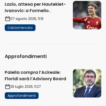
Lazio, attesa per Hautekiet-
Ivanovic: a Formello
attendono risposte
07 agosto 2026, 11:16
Calciomercato
Approfondimenti
Palella compra l’Acireale:
Floridi sarà l’Advisory Board
25 luglio 2026, 11:27
Approfondimenti