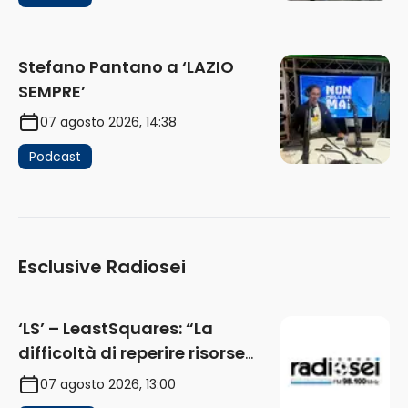
Stefano Pantano a ‘LAZIO
SEMPRE’
07 agosto 2026, 14:38
Podcast
Esclusive Radiosei
‘LS’ – LeastSquares: “La
difficoltà di reperire risorse
impatta sul mercato. Senza
07 agosto 2026, 13:00
investimenti non arrivano i