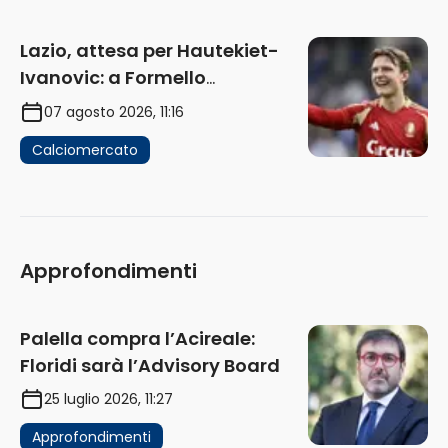
Lazio, attesa per Hautekiet-
Ivanovic: a Formello
attendono risposte
07 agosto 2026, 11:16
Calciomercato
Approfondimenti
Palella compra l’Acireale:
Floridi sarà l’Advisory Board
25 luglio 2026, 11:27
Approfondimenti