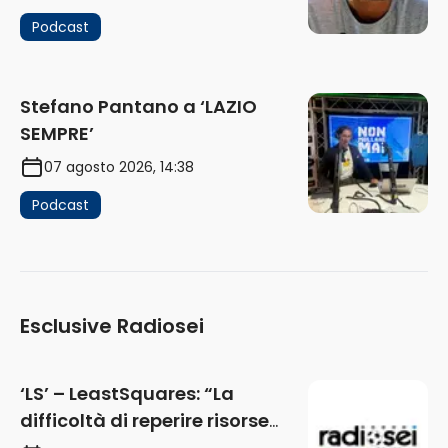
Podcast
Stefano Pantano a ‘LAZIO
SEMPRE’
07 agosto 2026, 14:38
Podcast
Esclusive Radiosei
‘LS’ – LeastSquares: “La
difficoltà di reperire risorse
impatta sul mercato. Senza