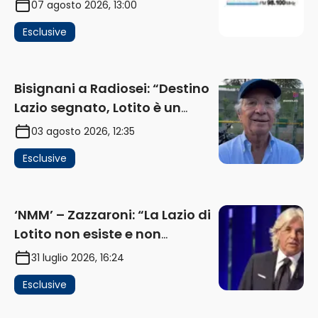
07 agosto 2026, 13:00
investimenti non arrivano i
Esclusive
ricavi” (AUDIO)
Bisignani a Radiosei: “Destino
Lazio segnato, Lotito è un
problema, la chiave sono
03 agosto 2026, 12:35
Flaminio e politica. La protesta
Esclusive
e gli interessi dei fondi”
(AUDIO)
‘NMM’ – Zazzaroni: “La Lazio di
Lotito non esiste e non
funziona più. E’ ora di lasciare,
31 luglio 2026, 16:24
ma lui non ascolta. Pignataro?
Esclusive
Ho verificato…” (AUDIO)