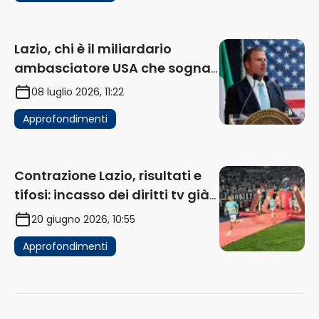
Lazio, chi è il miliardario
ambasciatore USA che sogna
di acquistare un club in Italia
08 luglio 2026, 11:22
Approfondimenti
Contrazione Lazio, risultati e
tifosi: incasso dei diritti tv già
in flessione
20 giugno 2026, 10:55
Approfondimenti