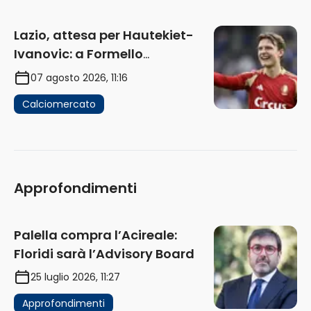
Lazio, attesa per Hautekiet-
Ivanovic: a Formello
attendono risposte
07 agosto 2026, 11:16
Calciomercato
Approfondimenti
Palella compra l’Acireale:
Floridi sarà l’Advisory Board
25 luglio 2026, 11:27
Approfondimenti