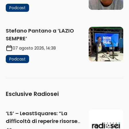
Podcast
Stefano Pantano a ‘LAZIO
SEMPRE’
07 agosto 2026, 14:38
Podcast
Esclusive Radiosei
‘LS’ – LeastSquares: “La
difficoltà di reperire risorse
impatta sul mercato. Senza