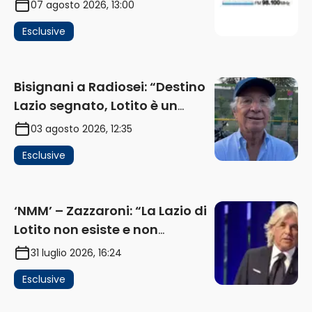
07 agosto 2026, 13:00
investimenti non arrivano i
Esclusive
ricavi” (AUDIO)
Bisignani a Radiosei: “Destino
Lazio segnato, Lotito è un
problema, la chiave sono
03 agosto 2026, 12:35
Flaminio e politica. La protesta
Esclusive
e gli interessi dei fondi”
(AUDIO)
‘NMM’ – Zazzaroni: “La Lazio di
Lotito non esiste e non
funziona più. E’ ora di lasciare,
31 luglio 2026, 16:24
ma lui non ascolta. Pignataro?
Esclusive
Ho verificato…” (AUDIO)