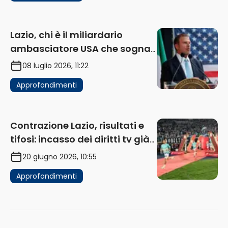
Lazio, chi è il miliardario
ambasciatore USA che sogna
di acquistare un club in Italia
08 luglio 2026, 11:22
Approfondimenti
Contrazione Lazio, risultati e
tifosi: incasso dei diritti tv già
in flessione
20 giugno 2026, 10:55
Approfondimenti