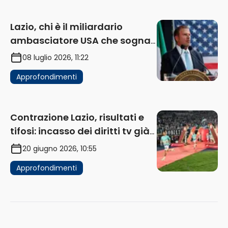
Lazio, chi è il miliardario
ambasciatore USA che sogna
di acquistare un club in Italia
08 luglio 2026, 11:22
Approfondimenti
Contrazione Lazio, risultati e
tifosi: incasso dei diritti tv già
in flessione
20 giugno 2026, 10:55
Approfondimenti