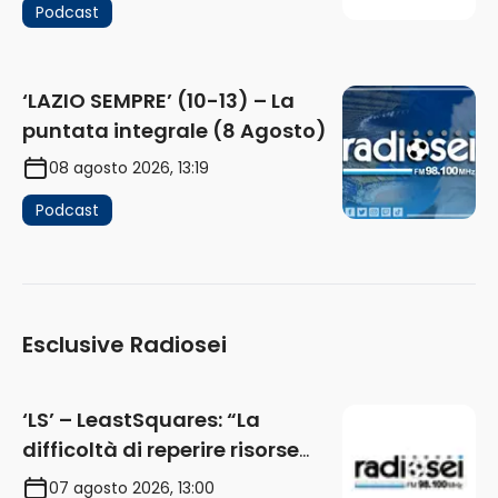
Podcast
‘LAZIO SEMPRE’ (10-13) – La
puntata integrale (8 Agosto)
08 agosto 2026, 13:19
Podcast
Esclusive Radiosei
‘LS’ – LeastSquares: “La
difficoltà di reperire risorse
impatta sul mercato. Senza
07 agosto 2026, 13:00