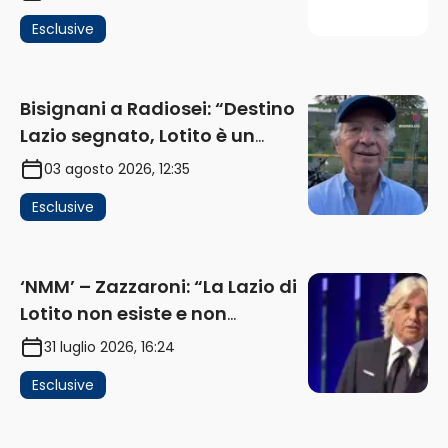
investimenti non arrivano i
Esclusive
ricavi” (AUDIO)
Bisignani a Radiosei: “Destino
Lazio segnato, Lotito è un
problema, la chiave sono
03 agosto 2026, 12:35
Flaminio e politica. La protesta
Esclusive
e gli interessi dei fondi”
(AUDIO)
‘NMM’ – Zazzaroni: “La Lazio di
Lotito non esiste e non
funziona più. E’ ora di lasciare,
31 luglio 2026, 16:24
ma lui non ascolta. Pignataro?
Esclusive
Ho verificato…” (AUDIO)