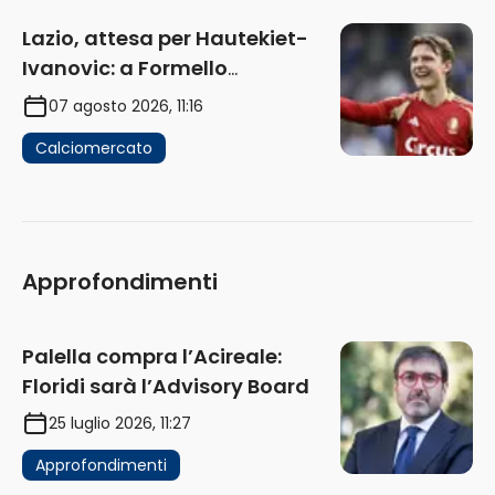
Lazio, attesa per Hautekiet-
Ivanovic: a Formello
attendono risposte
07 agosto 2026, 11:16
Calciomercato
Approfondimenti
Palella compra l’Acireale:
Floridi sarà l’Advisory Board
25 luglio 2026, 11:27
Approfondimenti