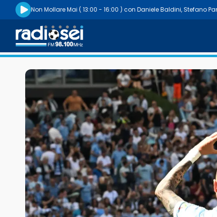
Riproduci la radio live
Non Mollare Mai
( 13:00 - 16:00 )
con
Daniele Baldini
,
Stefano Pa
Radiosei 98.100 FM