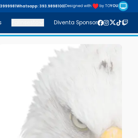
Riproduc
Designed with
by TO
YOU
43999981
Whatsapp: 393.9898100
|
s
Palinsesto
Diventa Sponsor
Twitter
Facebook
Instagram
TikTok
Twitc