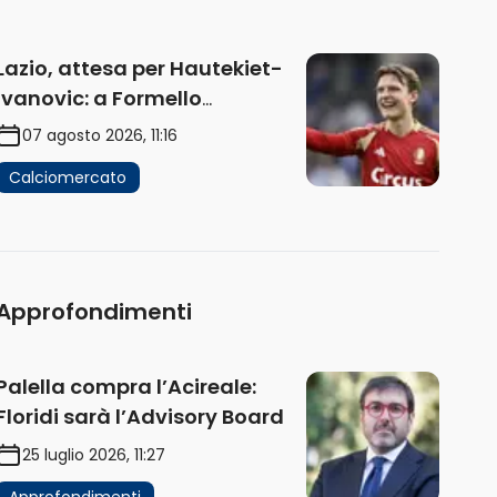
Lazio, attesa per Hautekiet-
Ivanovic: a Formello
attendono risposte
07 agosto 2026, 11:16
Calciomercato
Approfondimenti
Palella compra l’Acireale:
Floridi sarà l’Advisory Board
25 luglio 2026, 11:27
Approfondimenti