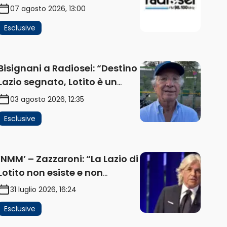
impatta sul mercato. Senza
07 agosto 2026, 13:00
investimenti non arrivano i
Esclusive
ricavi” (AUDIO)
Bisignani a Radiosei: “Destino
Lazio segnato, Lotito è un
problema, la chiave sono
03 agosto 2026, 12:35
Flaminio e politica. La
Esclusive
protesta e gli interessi dei
fondi” (AUDIO)
‘NMM’ – Zazzaroni: “La Lazio di
Lotito non esiste e non
funziona più. E’ ora di lasciare,
31 luglio 2026, 16:24
ma lui non ascolta.
Esclusive
Pignataro? Ho verificato…”