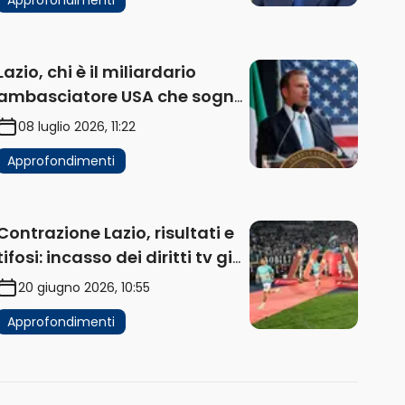
Lazio, chi è il miliardario
ambasciatore USA che sogna
di acquistare un club in Italia
08 luglio 2026, 11:22
Approfondimenti
Contrazione Lazio, risultati e
tifosi: incasso dei diritti tv già
in flessione
20 giugno 2026, 10:55
Approfondimenti