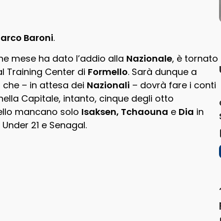
arco Baroni
.
he mese ha dato l’addio alla
Nazionale
, è tornato
l Training Center di
Formello
. Sarà dunque a
o che – in attesa dei
Nazionali
– dovrà fare i conti
 nella Capitale, intanto, cinque degli otto
ppello mancano solo
Isaksen, Tchaouna
e
Dia
in
Under 21 e Senagal.