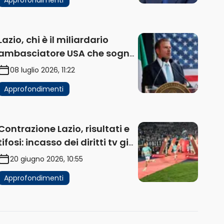
Lazio, chi è il miliardario
ambasciatore USA che sogna
di acquistare un club in Italia
08 luglio 2026, 11:22
Approfondimenti
Contrazione Lazio, risultati e
tifosi: incasso dei diritti tv già
in flessione
20 giugno 2026, 10:55
Approfondimenti