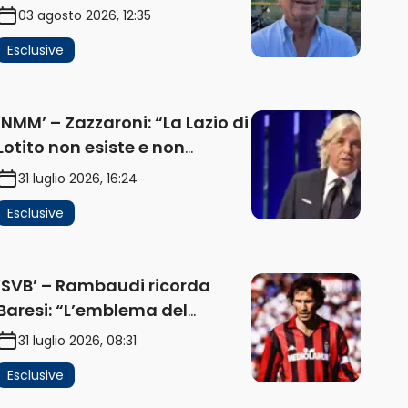
problema, la chiave sono
03 agosto 2026, 12:35
Flaminio e politica. La
Esclusive
protesta e gli interessi dei
fondi” (AUDIO)
‘NMM’ – Zazzaroni: “La Lazio di
Lotito non esiste e non
funziona più. E’ ora di lasciare,
31 luglio 2026, 16:24
ma lui non ascolta.
Esclusive
Pignataro? Ho verificato…”
(AUDIO)
‘SVB’ – Rambaudi ricorda
Baresi: “L’emblema del
difensore moderno completo.
31 luglio 2026, 08:31
Lui è il Milan” (AUDIO)
Esclusive