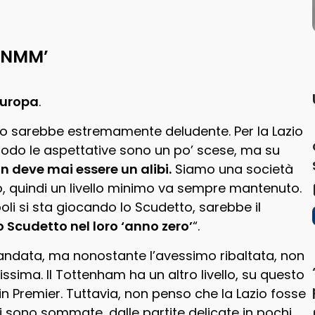
 ‘NMM’
 Europa
.
rlo sarebbe estremamente deludente. Per la Lazio
 Bodo le aspettative sono un po’ scese, ma su
n deve mai essere un alibi.
Siamo una società
o, quindi un livello minimo va sempre mantenuto.
oli si sta giocando lo Scudetto, sarebbe il
 Scudetto nel loro ‘anno zero’
“.
i andata, ma nonostante l’avessimo ribaltata, non
ssima. Il Tottenham ha un altro livello, su questo
 in Premier. Tuttavia, non penso che la Lazio fosse
 si sono sommate, dalle partite delicate in pochi