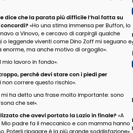
dice che la parata più difficile l’hai fatta su
: concordi?
«Ho una stima immensa per Buffon, lo
avo a Vinovo, e cercavo di carpirgli qualche
i o leggende viventi come Dino Zoff mi seguano e
tà enorme, ma anche motivo di orgoglio».
il mio lavoro in fondo».
roppo, perché devi stare con i piedi per
 non correre questo rischio».
 mi ha detto una frase molto importante: sono
rsona che sei».
zzato che avevi portato la Lazio in finale?
«A
. Mio padre fa il meccanico e con mamma hanno
no. Poterli ripagare è la più grande soddisfazione».