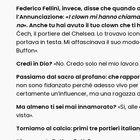
Federico Fellini, invece, disse che quando 
l’Annunciazione:
«
I clown mi hanno chiamat
no
».
Anche tu hai avuto il tuo clown che ti
Čech, il portiere del Chelsea. Lo trovavo ico
portava in testa. Mi affascinava il suo modo d
Buffon».
Credi in Dio?
«No. Credo solo nel mio lavoro. 
Passiamo dal sacro al profano: che rappor
non sono fidanzato perché adesso vivo per 
certamente un’influencer, ma una ragazza del
Ma almeno ti sei mai innamorato?
«Si, all
vista».
Torniamo al calcio: primi tre portieri italian