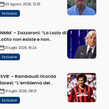
problema, la chiave sono
03 agosto 2026, 12:35
Flaminio e politica. La
Esclusive
protesta e gli interessi dei
fondi” (AUDIO)
‘NMM’ – Zazzaroni: “La Lazio di
Lotito non esiste e non
funziona più. E’ ora di lasciare,
31 luglio 2026, 16:24
ma lui non ascolta.
Esclusive
Pignataro? Ho verificato…”
(AUDIO)
‘SVB’ – Rambaudi ricorda
Baresi: “L’emblema del
difensore moderno completo.
31 luglio 2026, 08:31
Lui è il Milan” (AUDIO)
Esclusive