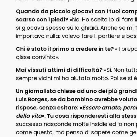
Quando da piccolo giocavi con i tuoi compa
scarso con i piedi?
«No. Ho scelto io di fare
si giocava spesso sulla ghiaia. Anche se mi
importava nulla: volevo fare il portiere e bast
Chi è stato il primo a credere in te?
«Il prep
disse convinto».
Mai vissuti attimi di difficoltà?
«Si. Non tut
sempre vicini mi ha aiutato molto. Poi se si è 
Un giornalista chiese ad uno dei più grandi
Luis Borges, se da bambino avrebbe voluto 
rispose, senza esitare: «
Essere amato, perché
della vita
». Tu cosa risponderesti alla st
successo nasconde molte insidie ed io non
come questo, ma penso di sapere come gest