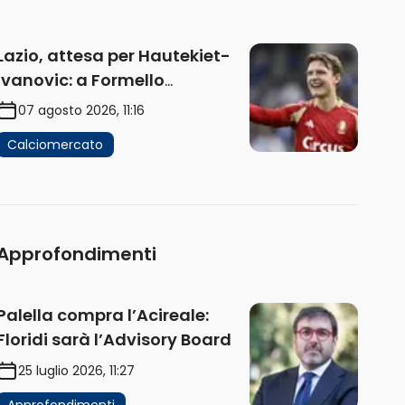
Lazio, attesa per Hautekiet-
Ivanovic: a Formello
attendono risposte
07 agosto 2026, 11:16
Calciomercato
Approfondimenti
Palella compra l’Acireale:
Floridi sarà l’Advisory Board
25 luglio 2026, 11:27
Approfondimenti