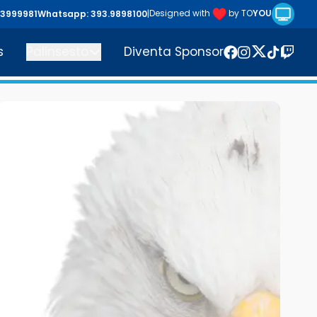
Riproduc
Designed with
by TO
YOU
43999981
Whatsapp: 393.9898100
|
s
Palinsesto
Diventa Sponsor
Twitter
Facebook
Instagram
TikTok
Twitc