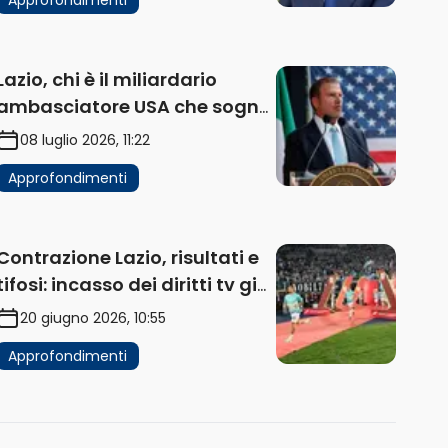
Lazio, chi è il miliardario
ambasciatore USA che sogna
di acquistare un club in Italia
08 luglio 2026, 11:22
Approfondimenti
Contrazione Lazio, risultati e
tifosi: incasso dei diritti tv già
in flessione
20 giugno 2026, 10:55
Approfondimenti