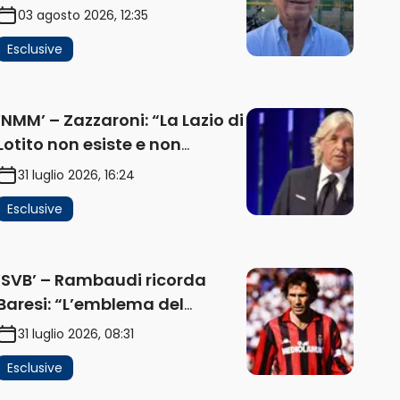
problema, la chiave sono
03 agosto 2026, 12:35
Flaminio e politica. La
Esclusive
protesta e gli interessi dei
fondi” (AUDIO)
‘NMM’ – Zazzaroni: “La Lazio di
Lotito non esiste e non
funziona più. E’ ora di lasciare,
31 luglio 2026, 16:24
ma lui non ascolta.
Esclusive
Pignataro? Ho verificato…”
(AUDIO)
‘SVB’ – Rambaudi ricorda
Baresi: “L’emblema del
difensore moderno completo.
31 luglio 2026, 08:31
Lui è il Milan” (AUDIO)
Esclusive