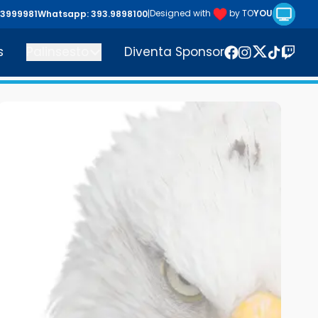
Riproduc
Designed with
by TO
YOU
43999981
Whatsapp: 393.9898100
|
s
Palinsesto
Diventa Sponsor
Twitter
Facebook
Instagram
TikTok
Twitc