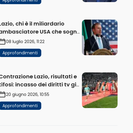
Lazio, chi è il miliardario
ambasciatore USA che sogna
di acquistare un club in Italia
08 luglio 2026, 11:22
Approfondimenti
Contrazione Lazio, risultati e
tifosi: incasso dei diritti tv già
in flessione
20 giugno 2026, 10:55
Approfondimenti