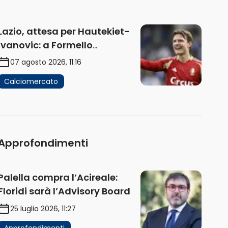
Lazio, attesa per Hautekiet-
Ivanovic: a Formello
attendono risposte
07 agosto 2026, 11:16
Calciomercato
Approfondimenti
Palella compra l’Acireale:
Floridi sarà l’Advisory Board
25 luglio 2026, 11:27
Approfondimenti