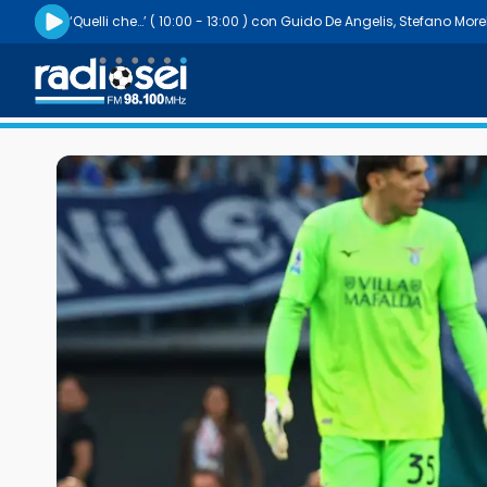
Riproduci la radio live
‘Quelli che…’
( 10:00 - 13:00 )
con
Guido De Angelis
,
Stefano Morel
Radiosei 98.100 FM