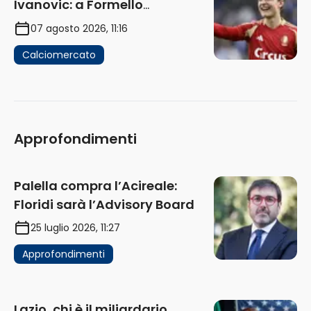
Ivanovic: a Formello
attendono risposte
07 agosto 2026, 11:16
Calciomercato
Approfondimenti
Palella compra l’Acireale:
Floridi sarà l’Advisory Board
25 luglio 2026, 11:27
Approfondimenti
Lazio, chi è il miliardario