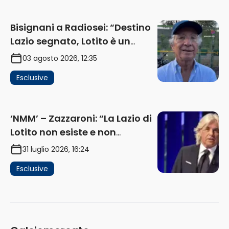
Bisignani a Radiosei: “Destino
Lazio segnato, Lotito è un
problema, la chiave sono
03 agosto 2026, 12:35
Flaminio e politica. La protesta
Esclusive
e gli interessi dei fondi”
(AUDIO)
‘NMM’ – Zazzaroni: “La Lazio di
Lotito non esiste e non
funziona più. E’ ora di lasciare,
31 luglio 2026, 16:24
ma lui non ascolta. Pignataro?
Esclusive
Ho verificato…” (AUDIO)