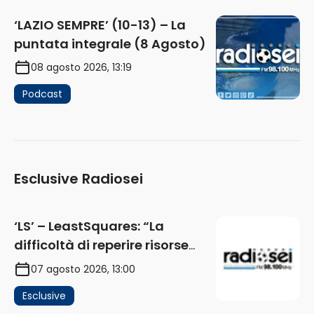
‘LAZIO SEMPRE’ (10-13) – La
puntata integrale (8 Agosto)
08 agosto 2026, 13:19
Podcast
Esclusive Radiosei
‘LS’ – LeastSquares: “La
difficoltà di reperire risorse
impatta sul mercato. Senza
07 agosto 2026, 13:00
investimenti non arrivano i
Esclusive
ricavi” (AUDIO)