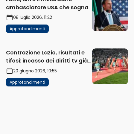
ambasciatore USA che sogna
di acquistare un club in Italia
08 luglio 2026, 11:22
Approfondimenti
Contrazione Lazio, risultati e
tifosi: incasso dei diritti tv già
in flessione
20 giugno 2026, 10:55
Approfondimenti