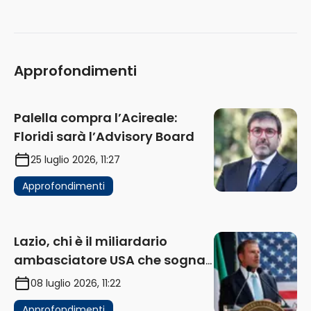
Approfondimenti
Palella compra l’Acireale:
Floridi sarà l’Advisory Board
25 luglio 2026, 11:27
Approfondimenti
Lazio, chi è il miliardario
ambasciatore USA che sogna
di acquistare un club in Italia
08 luglio 2026, 11:22
Approfondimenti