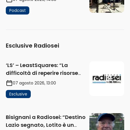
Podcast
Esclusive Radiosei
‘LS’ – LeastSquares: “La
difficoltà di reperire risorse
impatta sul mercato. Senza
07 agosto 2026, 13:00
investimenti non arrivano i
Esclusive
ricavi” (AUDIO)
Bisignani a Radiosei: “Destino
Lazio segnato, Lotito è un