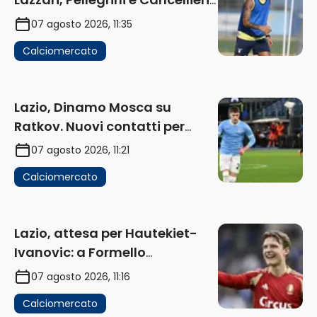
in uscita
07 agosto 2026, 11:35
Calciomercato
Lazio, Dinamo Mosca su
Ratkov. Nuovi contatti per
Pinamonti
07 agosto 2026, 11:21
Calciomercato
Lazio, attesa per Hautekiet-
Ivanovic: a Formello
attendono risposte
07 agosto 2026, 11:16
Calciomercato