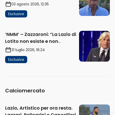
problema, la chiave sono
03 agosto 2026, 12:35
Flaminio e politica. La protesta
Esclusive
e gli interessi dei fondi”
(AUDIO)
‘NMM’ – Zazzaroni: “La Lazio di
Lotito non esiste e non
funziona più. E’ ora di lasciare,
31 luglio 2026, 16:24
ma lui non ascolta. Pignataro?
Esclusive
Ho verificato…” (AUDIO)
Calciomercato
Lazio, Artistico per ora resta.
Lazzari, Pellegrini e Cancellieri