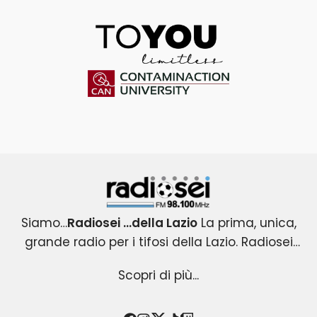
ToYou
Contaminaction Universit
Radiosei 98.100 FM
Siamo…
Radiosei …della Lazio
La prima, unica,
grande radio per i tifosi della Lazio. Radiosei
Radiosei …della Lazio
nasce nel 2004 per i tifosi biancocelesti e
: un progetto esclusivo e
Scopri di più...
originale, che copre tutti gli eventi agonistici del
diventa immediatamente la loro VOCE.
mondo Lazio .Una radio attenta all’informazione
Radiosei …della Lazio
racconta la passione ,la