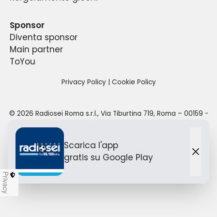
a partire dalle 6:00 del mattino sino alle 24:00
della propria sede.
per un totale di 18 ore di diretta quotidiana.
Sponsor
Diventa sponsor
Main partner
ToYou
Privacy Policy
|
Cookie Policy
©
2026
Radiosei Roma s.r.l.
,
Via Tiburtina 719, Roma – 00159
-
Tutti i diritti sono riservati.
redazione@radiosei.it
Scarica l'app
Designed with
by TO
YOU
gratis
su Google Play
Chiu
Privacy