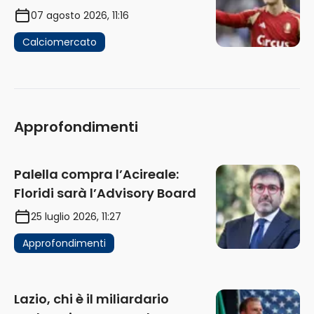
attendono risposte
07 agosto 2026, 11:16
Calciomercato
Approfondimenti
Palella compra l’Acireale:
Floridi sarà l’Advisory Board
25 luglio 2026, 11:27
Approfondimenti
Lazio, chi è il miliardario