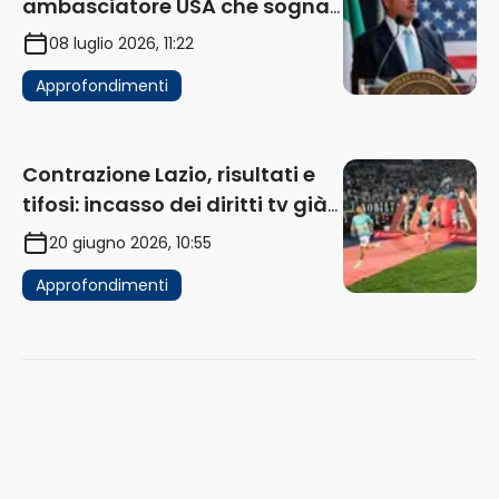
ambasciatore USA che sogna
di acquistare un club in Italia
08 luglio 2026, 11:22
Approfondimenti
Contrazione Lazio, risultati e
tifosi: incasso dei diritti tv già
in flessione
20 giugno 2026, 10:55
Approfondimenti