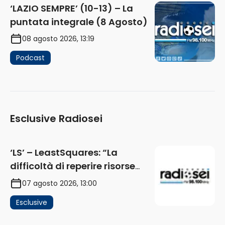
‘LAZIO SEMPRE’ (10-13) – La
puntata integrale (8 Agosto)
08 agosto 2026, 13:19
Podcast
Esclusive Radiosei
‘LS’ – LeastSquares: “La
difficoltà di reperire risorse
impatta sul mercato. Senza
07 agosto 2026, 13:00
investimenti non arrivano i
Esclusive
ricavi” (AUDIO)