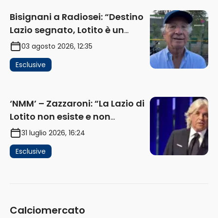
Bisignani a Radiosei: “Destino
Lazio segnato, Lotito è un
problema, la chiave sono
03 agosto 2026, 12:35
Flaminio e politica. La protesta
Esclusive
e gli interessi dei fondi”
(AUDIO)
‘NMM’ – Zazzaroni: “La Lazio di
Lotito non esiste e non
funziona più. E’ ora di lasciare,
31 luglio 2026, 16:24
ma lui non ascolta. Pignataro?
Esclusive
Ho verificato…” (AUDIO)
Calciomercato